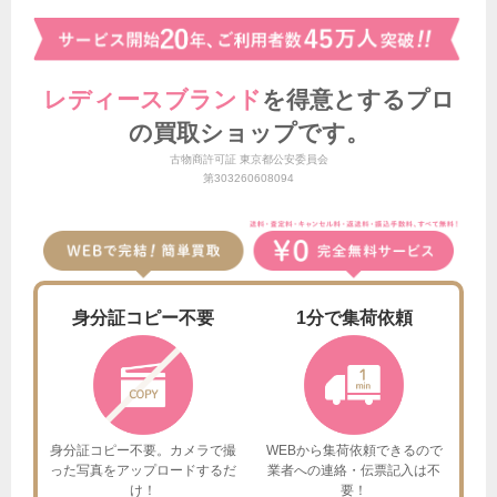
レディースブランド
を得意とする
プロ
の買取ショップです。
古物商許可証 東京都公安委員会
第303260608094
身分証
コピー不要
1分で
集荷依頼
身分証コピー不要。カメラで撮
WEBから集荷依頼できるので
った
写真をアップロードするだ
業者への連絡・伝票記入は不
け！
要！