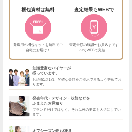
梱包資材は
無料
査定結果も
WEBで
発送用の梱包キットを
無料でご
査定金額の確認〜お振込まで
す
自宅にお届け！
べてWEBで完結！
知識豊富なバイヤーが
揃っています。
お品物1点1点、的確な金額をご提示できるよう努めてお
ります。
発売年代・デザイン・状態などを
ふまえたお見積り
ブランドだけではなく。それ以外の要素も大切にしてい
ます。
オフシーズン物もOK!!