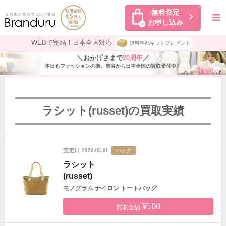
無料査定
お申し込み
WEBで完結！日本全国対応
無料宅配キットプレゼント
＼おかげさまで
20周年
／
本日もファッションの街、渋谷から日本全国の買取受付中！
ラシット(russet)の買取実績
2026.05.01
査定日
バッグ
ラシット
(russet)
モノグラム ナイロン トートバッグ
¥500
買取金額