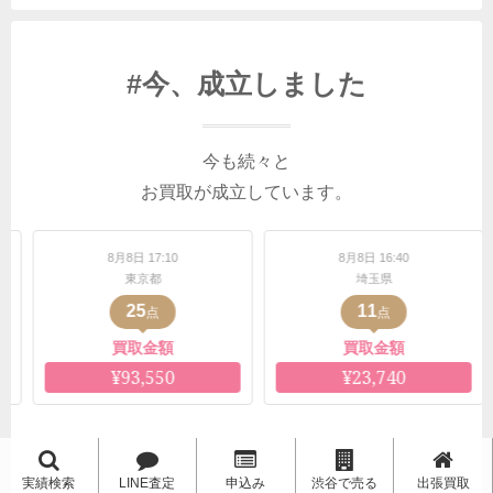
#今、成立しました
今も続々と
お買取が成立しています。
月8日 17:10
8月8日 16:40
8月8日 
東京都
埼玉県
愛知
25
11
6
点
点
買取金額
買取金額
買取
¥93,550
¥23,740
¥11,
実績検索
LINE査定
申込み
渋谷で売る
出張買取