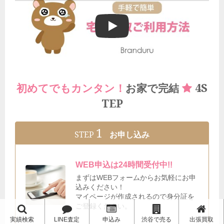
ブランドゥールの宅配買取ご利用方法
4S
初めてでもカンタン！
お家で完結
TEP
1
STEP
お申し込み
WEB申込は24時間受付中!!
まずはWEBフォームからお気軽にお申
込みください！
マイページが作成されるので身分証を
ご登録ください。
実績検索
LINE査定
申込み
渋谷で売る
出張買取