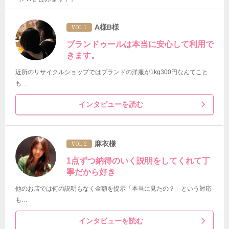
A様B様
VOL 1
ブランドゥールは本当に安心して利用で
きます。
近所のリサイクルショップではブランドの洋服が1kg300円なんてこと
も…
インタビューを読む
麻衣様
VOL 2
1点ずつ納得のいく説明をしてくれて丁
寧だから好き
他のお店では何の説明もなく金額を提示「本当に見たの？」という対応
も…
インタビューを読む