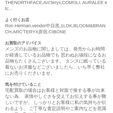
THENORTHFACE,Arc'teryx,COMOLI, AURALEE e
tc...
よく行くお店
Ron Herman,vendor中目黒,1LDK,BLOOM&BRAN
CH,ARC'TERYX原宿,CIBONE
お買取のアドバイス
メンズのお品物に関しましては、発売からお時間
が経過しているお品物でも 思わぬお値段になるお
品物もたくさんございます。 タンスに眠っている
着ないお洋服などございましたら、いち早く弊社
にお売りくださいませ。
気を付けていること
宅配買取の場合はお客様と対面で接する事が出来
ない為、 表情やしぐさを交えてお伝えする事が難
しいですが、 しっかりとお客様に私の気持ちが伝
わるよう、 ご丁寧な査定説明やご案内などを意識