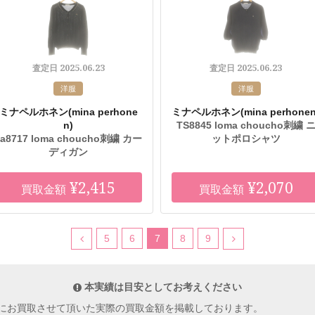
2025.06.23
2025.06.23
査定日
査定日
洋服
洋服
ミナペルホネン
(mina perhone
ミナペルホネン
(mina perhonen
n)
TS8845 loma choucho刺繍 
sa8717 loma choucho刺繍 カー
ットポロシャツ
ディガン
¥2,415
¥2,070
買取金額
買取金額
5
6
7
8
9
本実績は目安としてお考えください
にお買取させて頂いた実際の買取金額を掲載しております。