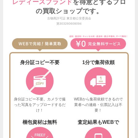
レディースブランド
を得意とする
プロ
の買取ショップです。
古物商許可証 東京都公安委員会
第303260608094
身分証
コピー不要
1分で
集荷依頼
身分証コピー不要。カメラで撮
WEBから集荷依頼できるので
った
写真をアップロードするだ
業者への連絡・伝票記入は不
け！
要！
梱包資材は
無料
査定結果も
WEBで