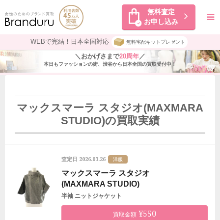
無料査定
お申し込み
WEBで完結！日本全国対応
無料宅配キットプレゼント
＼おかげさまで
20周年
／
本日もファッションの街、渋谷から日本全国の買取受付中！
マックスマーラ スタジオ(MAXMARA
STUDIO)の買取実績
2026.03.26
査定日
洋服
マックスマーラ スタジオ
(MAXMARA STUDIO)
半袖 ニットジャケット
¥550
買取金額