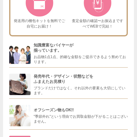
発送用の梱包キットを
無料でご
査定金額の確認〜お振込まで
す
自宅にお届け！
べてWEBで完結！
知識豊富なバイヤーが
揃っています。
お品物1点1点、的確な金額をご提示できるよう努めてお
ります。
発売年代・デザイン・状態などを
ふまえたお見積り
ブランドだけではなく。それ以外の要素も大切にしてい
ます。
オフシーズン物もOK!!
"季節外れ"という理由でお買取金額が下がることはござい
ません。