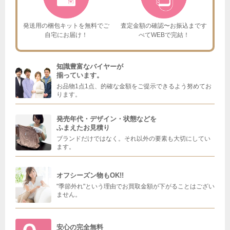
発送用の梱包キットを
無料でご
査定金額の確認〜お振込まで
す
自宅にお届け！
べてWEBで完結！
知識豊富なバイヤーが
揃っています。
お品物1点1点、的確な金額をご提示できるよう努めてお
ります。
発売年代・デザイン・状態などを
ふまえたお見積り
ブランドだけではなく。それ以外の要素も大切にしてい
ます。
オフシーズン物もOK!!
"季節外れ"という理由でお買取金額が下がることはござい
ません。
安心の完全無料