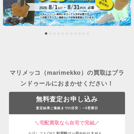
マリメッコ（marimekko）の買取はブラ
ンドゥールにおまかせください！
無料査定お申し込み
査定結果ご連絡までの目安：
営業日
～5
＼宅配買取なら自宅で完結／
お試しでもOK!!
利用料は一切かかりません
。