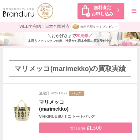
無料査定
お申し込み
WEBで完結！日本全国対応
無料宅配キットプレゼント
＼おかげさまで
20周年
／
本日もファッションの街、渋谷から日本全国の買取受付中！
マリメッコ(marimekko)の買取実績
2025.10.27
査定日
バッグ
マリメッコ
(marimekko)
VIHKIRUUSU ミニ トートバッグ
¥1,500
買取金額