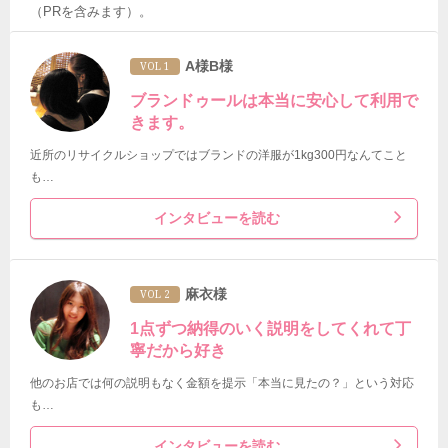
（PRを含みます）。
A様B様
VOL 1
ブランドゥールは本当に安心して利用で
きます。
近所のリサイクルショップではブランドの洋服が1kg300円なんてこと
も…
インタビューを読む
麻衣様
VOL 2
1点ずつ納得のいく説明をしてくれて丁
寧だから好き
他のお店では何の説明もなく金額を提示「本当に見たの？」という対応
も…
インタビューを読む