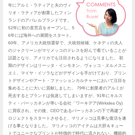
年にアルミ・ラティアと夫のヴィ
リオ・ラティアが創業したフィン
ランドのアパレルブランドです。
52年に初の直営店をオープンし、5
6年にば海外への展開をスタート。
60年、アメリカ大統領選挙で、大統領候補、ケネディの夫人
のジャクリーンがマリメッコのドレスを好んで着ていることが
話題となり、アメリカでも注目されるようになりました。 初
期のデザインはリーッタ・インモネン、ヴォッコ・ヌルメスニ
エミ、マイヤ・イソラなどがデザインを手がけており、プリン
トデザインやアート・ファッションカルチャーにおいて注目を
集めることに大いに貢献しました。 79年に創業者のアルミが
死去するとブランドは低迷してしまいますが、91年にキルス
ティ・パーッカネンが率いる会社「ワーキデア(Wirkidea Oy)
に買収され、その後、CEOであるパーッカネンの下で再建プ
ロジェクトをスタートさせると、マリメッコは見事な復活を遂
げる事となりました。 マリメッコのアイテムは大胆＆キュー
トでユニークなプリントが特徴的で時代に流されない、機能的