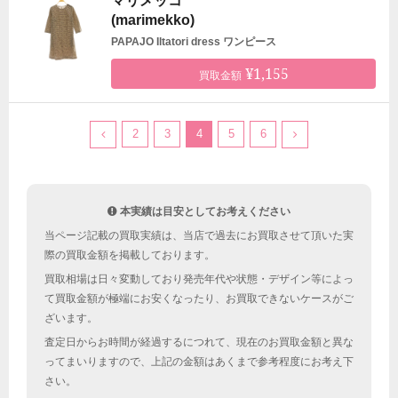
マリメッコ
(marimekko)
PAPAJO Iltatori dress ワンピース
¥1,155
買取金額
2
3
4
5
6
本実績は目安としてお考えください
当ページ記載の買取実績は、当店で過去にお買取させて頂いた実
際の買取金額を掲載しております。
買取相場は日々変動しており発売年代や状態・デザイン等によっ
て買取金額が極端にお安くなったり、お買取できないケースがご
ざいます。
査定日からお時間が経過するにつれて、現在のお買取金額と異な
ってまいりますので、上記の金額はあくまで参考程度にお考え下
さい。