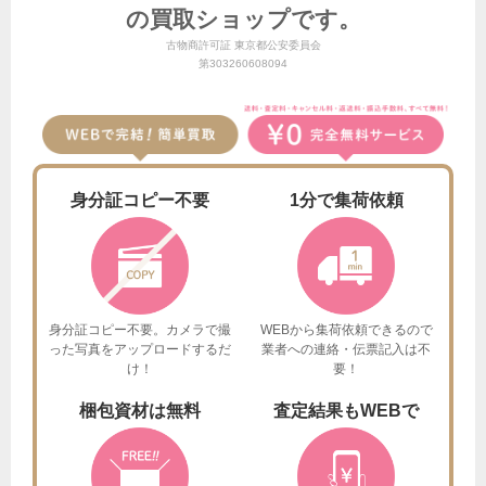
の買取ショップです。
古物商許可証 東京都公安委員会
第303260608094
身分証
コピー不要
1分で
集荷依頼
身分証コピー不要。カメラで撮
WEBから集荷依頼できるので
った
写真をアップロードするだ
業者への連絡・伝票記入は不
け！
要！
梱包資材は
無料
査定結果も
WEBで