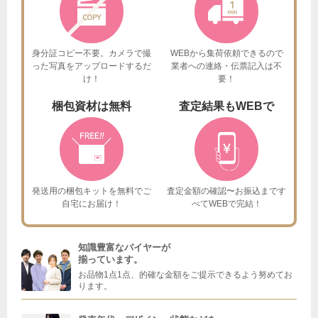
身分証コピー不要。カメラで撮
WEBから集荷依頼できるので
った
写真をアップロードするだ
業者への連絡・伝票記入は不
け！
要！
梱包資材は
無料
査定結果も
WEBで
発送用の梱包キットを
無料でご
査定金額の確認〜お振込まで
す
自宅にお届け！
べてWEBで完結！
知識豊富なバイヤーが
揃っています。
お品物1点1点、的確な金額をご提示できるよう努めてお
ります。