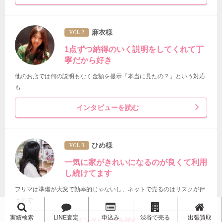
麻衣様
VOL 2
1点ずつ納得のいく説明をしてくれて丁
寧だから好き
他のお店では何の説明もなく金額を提示「本当に見たの？」という対応
も…
インタビューを読む
ひめ様
VOL 3
一気に家がきれいになるのが良くて利用
し続けてます
フリマは準備が大変で効率的じゃないし、ネットで売るのはリスクが伴
うので…
実績検索
LINE査定
申込み
渋谷で売る
出張買取
インタビューを読む