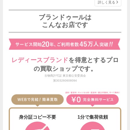
詳しく見る
ブランドゥールは
こんなお店です
レディースブランド
を得意とする
プロ
の買取ショップです。
古物商許可証 東京都公安委員会
第303260608094
身分証
コピー不要
1分で
集荷依頼