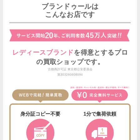
ブランドゥールは
こんなお店です
レディースブランド
を得意とする
プロ
の買取ショップです。
古物商許可証 東京都公安委員会
第303260608094
身分証
コピー不要
1分で
集荷依頼