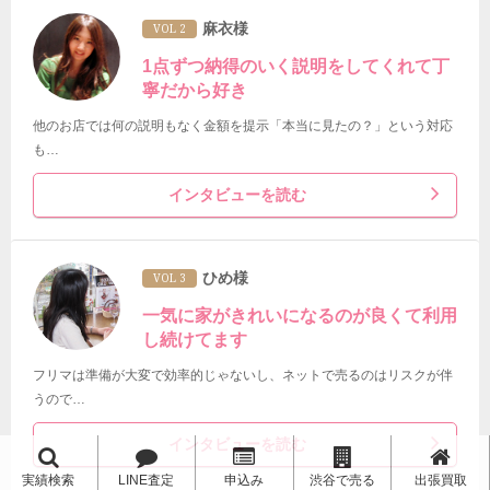
麻衣様
VOL 2
1点ずつ納得のいく説明をしてくれて丁
寧だから好き
他のお店では何の説明もなく金額を提示「本当に見たの？」という対応
も…
インタビューを読む
ひめ様
VOL 3
一気に家がきれいになるのが良くて利用
し続けてます
フリマは準備が大変で効率的じゃないし、ネットで売るのはリスクが伴
うので…
インタビューを読む
実績検索
LINE査定
申込み
渋谷で売る
出張買取