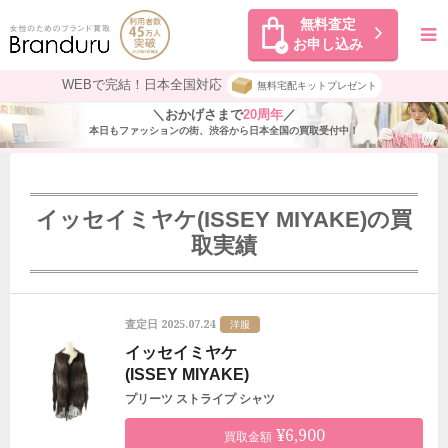
無料査定
お申し込み
WEBで完結！日本全国対応
無料宅配キットプレゼント
＼おかげさまで
20周年
／
本日もファッションの街、渋谷から日本全国の買取受付中！
イッセイミヤケ(ISSEY MIYAKE)の買
取実績
2025.07.24
査定日
洋服
イッセイミヤケ
(ISSEY MIYAKE)
プリーツ ストライプ シャツ
¥6,900
買取金額