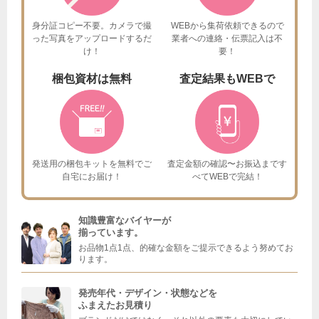
身分証コピー不要。カメラで撮
WEBから集荷依頼できるので
った
写真をアップロードするだ
業者への連絡・伝票記入は不
け！
要！
梱包資材は
無料
査定結果も
WEBで
発送用の梱包キットを
無料でご
査定金額の確認〜お振込まで
す
自宅にお届け！
べてWEBで完結！
知識豊富なバイヤーが
揃っています。
お品物1点1点、的確な金額をご提示できるよう努めてお
ります。
発売年代・デザイン・状態などを
ふまえたお見積り