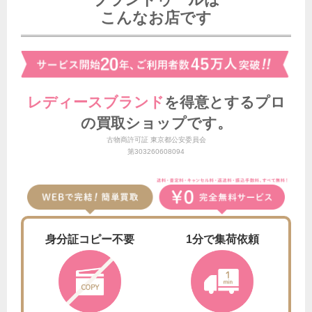
こんなお店です
レディースブランド
を得意とする
プロ
の買取ショップです。
古物商許可証 東京都公安委員会
第303260608094
身分証
コピー不要
1分で
集荷依頼