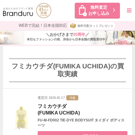
無料査定
お申し込み
WEBで完結！日本全国対応
無料宅配キットプレゼント
＼おかげさまで
20周年
／
本日もファッションの街、渋谷から日本全国の買取受付中！
フミカウチダ(FUMIKA UCHIDA)の買
取実績
2026.01.17
査定日
洋服
フミカウチダ
(FUMIKA UCHIDA)
FU-M-FD002 TIE-DYE BODYSUIT タイダイ ボディス
ーツ