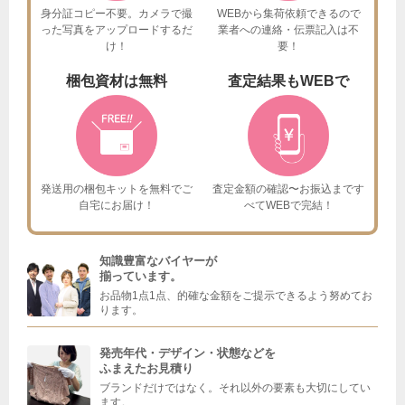
身分証コピー不要。カメラで撮
WEBから集荷依頼できるので
った
写真をアップロードするだ
業者への連絡・伝票記入は不
け！
要！
梱包資材は
無料
査定結果も
WEBで
発送用の梱包キットを
無料でご
査定金額の確認〜お振込まで
す
自宅にお届け！
べてWEBで完結！
知識豊富なバイヤーが
揃っています。
お品物1点1点、的確な金額をご提示できるよう努めてお
ります。
発売年代・デザイン・状態などを
ふまえたお見積り
ブランドだけではなく。それ以外の要素も大切にしてい
ます。