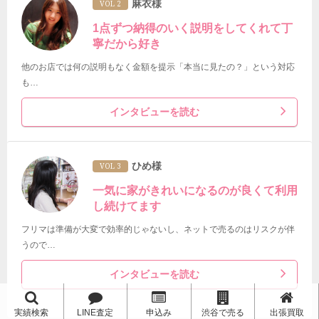
麻衣様
VOL 2
1点ずつ納得のいく説明をしてくれて丁
寧だから好き
他のお店では何の説明もなく金額を提示「本当に見たの？」という対応
も…
インタビューを読む
ひめ様
VOL 3
一気に家がきれいになるのが良くて利用
し続けてます
フリマは準備が大変で効率的じゃないし、ネットで売るのはリスクが伴
うので…
インタビューを読む
実績検索
LINE査定
申込み
渋谷で売る
出張買取