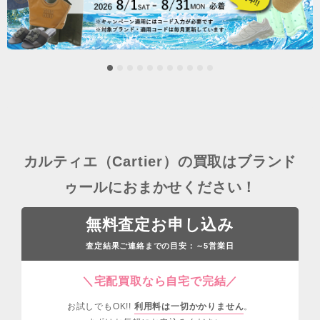
カルティエ（Cartier）の買取はブランド
ゥールにおまかせください！
無料査定お申し込み
査定結果ご連絡までの目安：
営業日
～5
＼宅配買取なら自宅で完結／
お試しでもOK!!
利用料は一切かかりません
。