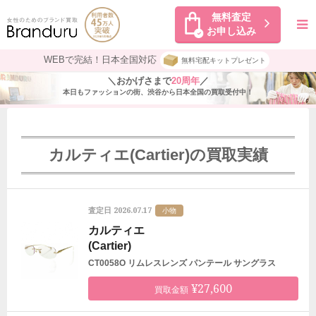
無料査定
お申し込み
WEBで完結！日本全国対応
無料宅配キットプレゼント
＼おかげさまで
20周年
／
本日もファッションの街、渋谷から日本全国の買取受付中！
カルティエ(Cartier)の買取実績
2026.07.17
査定日
小物
カルティエ
(Cartier)
CT0058O リムレスレンズ パンテール サングラス
¥27,600
買取金額