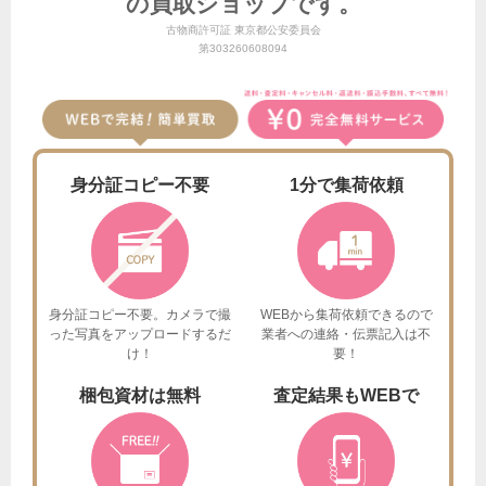
の買取ショップです。
古物商許可証 東京都公安委員会
第303260608094
身分証
コピー不要
1分で
集荷依頼
身分証コピー不要。カメラで撮
WEBから集荷依頼できるので
った
写真をアップロードするだ
業者への連絡・伝票記入は不
け！
要！
梱包資材は
無料
査定結果も
WEBで