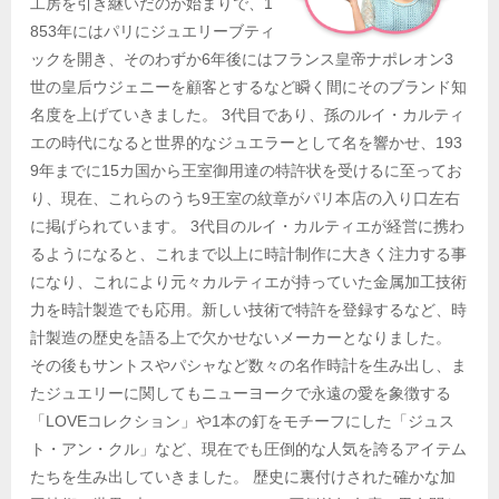
工房を引き継いだのが始まりで、1
853年にはパリにジュエリーブティ
ックを開き、そのわずか6年後にはフランス皇帝ナポレオン3
世の皇后ウジェニーを顧客とするなど瞬く間にそのブランド知
名度を上げていきました。 3代目であり、孫のルイ・カルティ
エの時代になると世界的なジュエラーとして名を響かせ、193
9年までに15カ国から王室御用達の特許状を受けるに至ってお
り、現在、これらのうち9王室の紋章がパリ本店の入り口左右
に掲げられています。 3代目のルイ・カルティエが経営に携わ
るようになると、これまで以上に時計制作に大きく注力する事
になり、これにより元々カルティエが持っていた金属加工技術
力を時計製造でも応用。新しい技術で特許を登録するなど、時
計製造の歴史を語る上で欠かせないメーカーとなりました。
その後もサントスやパシャなど数々の名作時計を生み出し、ま
たジュエリーに関してもニューヨークで永遠の愛を象徴する
「LOVEコレクション」や1本の釘をモチーフにした「ジュス
ト・アン・クル」など、現在でも圧倒的な人気を誇るアイテム
たちを生み出していきました。 歴史に裏付けされた確かな加