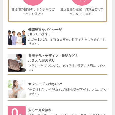
発送用の梱包キットを
無料でご
査定金額の確認〜お振込まで
す
自宅にお届け！
べてWEBで完結！
知識豊富なバイヤーが
揃っています。
お品物1点1点、的確な金額をご提示できるよう努めてお
ります。
発売年代・デザイン・状態などを
ふまえたお見積り
ブランドだけではなく。それ以外の要素も大切にしてい
ます。
オフシーズン物もOK!!
"季節外れ"という理由でお買取金額が下がることはござい
ません。
安心の完全無料