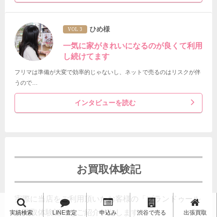
ひめ様
VOL 3
一気に家がきれいになるのが良くて利用
し続けてます
フリマは準備が大変で効率的じゃないし、ネットで売るのはリスクが伴
うので…
インタビューを読む
お買取体験記
実際に当店をご利用頂いたお客様の「ブランドゥール
お買取体験記」をご紹介いたします！
実績検索
LINE査定
申込み
渋谷で売る
出張買取