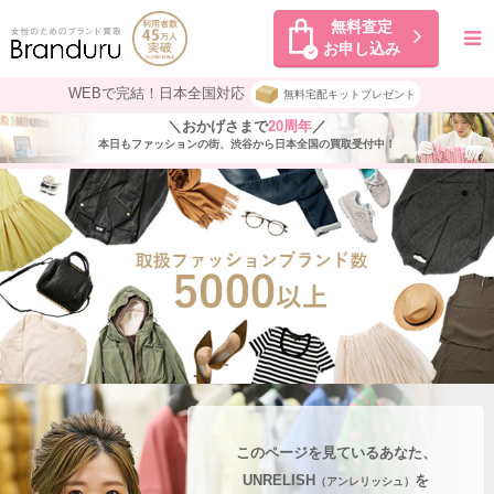
無料査定
お申し込み
WEBで完結！日本全国対応
無料宅配キットプレゼント
＼おかげさまで
20周年
／
本日もファッションの街、渋谷から日本全国の買取受付中！
このページを見ているあなた、
UNRELISH
を
（アンレリッシュ）