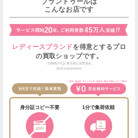
ブランドゥールは
こんなお店です
レディースブランド
を得意とする
プロ
の買取ショップです。
古物商許可証 東京都公安委員会
第303260608094
身分証
コピー不要
1分で
集荷依頼