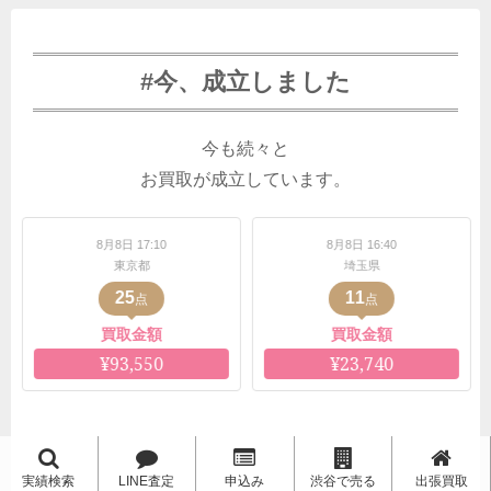
#今、成立しました
今も続々と
お買取が成立しています。
17:10
8月8日 16:40
8月8日 16:3
京都
埼玉県
愛知県
11
6
点
点
点
金額
買取金額
買取金額
,550
¥23,740
¥11,000
実績検索
LINE査定
申込み
渋谷で売る
出張買取