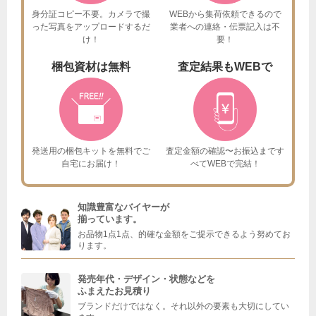
身分証コピー不要。カメラで撮
WEBから集荷依頼できるので
った
写真をアップロードするだ
業者への連絡・伝票記入は不
け！
要！
梱包資材は
無料
査定結果も
WEBで
発送用の梱包キットを
無料でご
査定金額の確認〜お振込まで
す
自宅にお届け！
べてWEBで完結！
知識豊富なバイヤーが
揃っています。
お品物1点1点、的確な金額をご提示できるよう努めてお
ります。
発売年代・デザイン・状態などを
ふまえたお見積り
ブランドだけではなく。それ以外の要素も大切にしてい