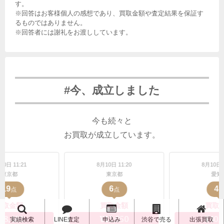
す。
※回答はお客様個人の感想であり、買取金額や査定結果を保証す
るものではありません。
※回答者には謝礼をお渡ししています。
#今、成立しました
今も続々と
お買取が成立しています。
8月10日 11:20
8月10日 11:19
東京都
愛知県
6
4
点
点
買取金額
買取金額
¥12,050
¥40,110
実績検索
LINE査定
申込み
渋谷で売る
出張買取