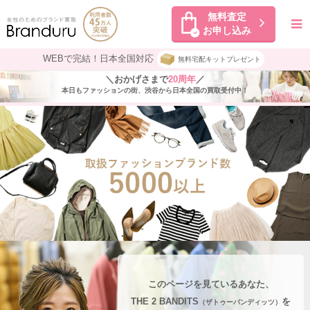
無料査定
お申し込み
WEBで完結！日本全国対応
無料宅配キットプレゼント
＼おかげさまで
20周年
／
本日もファッションの街、渋谷から日本全国の買取受付中！
このページを見ているあなた、
THE 2 BANDITS
を
（ザトゥーバンディッツ）