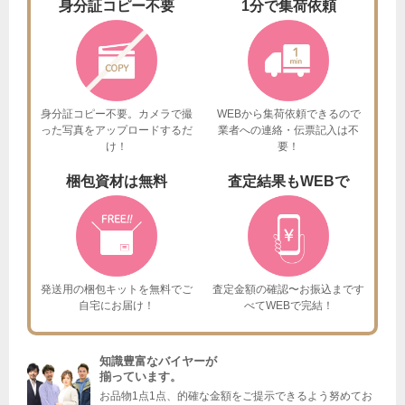
身分証
コピー不要
1分で
集荷依頼
身分証コピー不要。カメラで撮
WEBから集荷依頼できるので
った
写真をアップロードするだ
業者への連絡・伝票記入は不
け！
要！
梱包資材は
無料
査定結果も
WEBで
発送用の梱包キットを
無料でご
査定金額の確認〜お振込まで
す
自宅にお届け！
べてWEBで完結！
知識豊富なバイヤーが
揃っています。
お品物1点1点、的確な金額をご提示できるよう努めてお