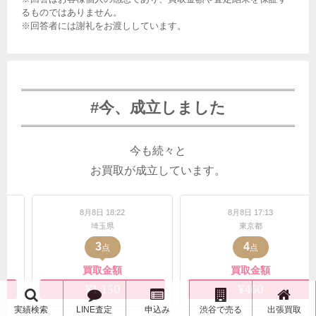
るものではありません。
※回答者には謝礼をお渡ししています。
#今、成立しました
今も続々と
お買取が成立しています。
8日 18:22
8月8日 17:13
8月8日 1
埼玉県
東京都
東京
3
4
25
点
点
買取金額
買取金額
買取
¥1,150
¥460
¥93,
実績検索
LINE査定
申込み
渋谷で売る
出張買取