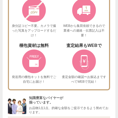
身分証コピー不要。カメラで撮
WEBから集荷依頼できるので
った
写真をアップロードするだ
業者への連絡・伝票記入は不
け！
要！
梱包資材は
無料
査定結果も
WEBで
発送用の梱包キットを
無料でご
査定金額の確認〜お振込まで
す
自宅にお届け！
べてWEBで完結！
知識豊富なバイヤーが
揃っています。
お品物1点1点、的確な金額をご提示できるよう努めてお
ります。