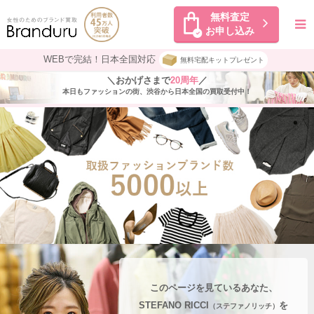
無料査定
お申し込み
WEBで完結！日本全国対応
無料宅配キットプレゼント
＼おかげさまで
20周年
／
本日もファッションの街、渋谷から日本全国の買取受付中！
このページを見ているあなた、
STEFANO RICCI
を
（ステファノリッチ）