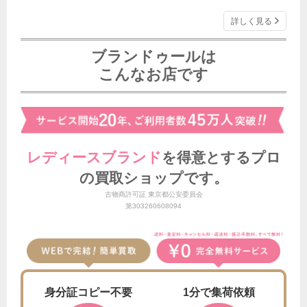
詳しく見る
ブランドゥールは
こんなお店です
レディースブランド
を得意とする
プロ
の買取ショップです。
古物商許可証 東京都公安委員会
第303260608094
身分証
コピー不要
1分で
集荷依頼