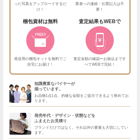
った
写真をアップロードするだ
業者への連絡・伝票記入は不
け！
要！
梱包資材は
無料
査定結果も
WEBで
発送用の梱包キットを
無料でご
査定金額の確認〜お振込まで
す
自宅にお届け！
べてWEBで完結！
知識豊富なバイヤーが
揃っています。
お品物1点1点、的確な金額をご提示できるよう努めてお
ります。
発売年代・デザイン・状態などを
ふまえたお見積り
ブランドだけではなく。それ以外の要素も大切にしてい
ます。