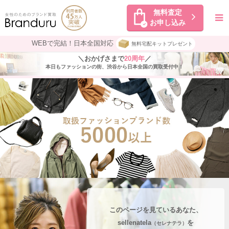
無料査定
お申し込み
WEBで完結！日本全国対応
無料宅配キットプレゼント
＼おかげさまで
20周年
／
本日もファッションの街、渋谷から日本全国の買取受付中！
このページを見ているあなた、
sellenatela
を
（セレナテラ）