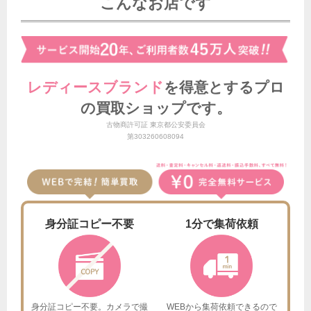
こんなお店です
レディースブランド
を得意とする
プロ
の買取ショップです。
古物商許可証 東京都公安委員会
第303260608094
身分証
コピー不要
1分で
集荷依頼
身分証コピー不要。カメラで撮
WEBから集荷依頼できるので