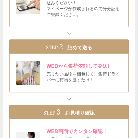
込みください！
マイページが作成されるので身分証を
ご登録ください。
2
STEP
詰めて送る
WEBから集荷依頼して発送!
売りたい品物を梱包して、集荷ドライ
バーに荷物を渡すだけ！
3
STEP
お見積り確認
WEB画面でカンタン確認！