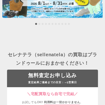
セレナテラ（sellenatela）の買取はブラ
ンドゥールにおまかせください！
無料査定お申し込み
査定結果ご連絡までの目安：
営業日
～5
＼宅配買取なら自宅で完結／
お試しでもOK!!
利用料は一切かかりません
。