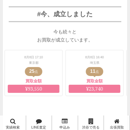
#今、成立しました
今も続々と
お買取が成立しています。
7:10
8月8日 16:40
8月8日 16:37
都
埼玉県
愛知県
11
6
点
点
点
金額
買取金額
買取金額
550
¥23,740
¥11,000
実績検索
LINE査定
申込み
渋谷で売る
出張買取