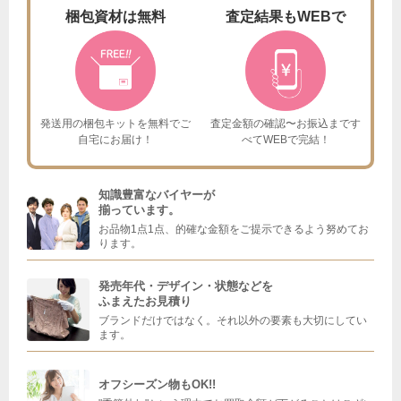
梱包資材は
無料
査定結果も
WEBで
発送用の梱包キットを
無料でご
査定金額の確認〜お振込まで
す
自宅にお届け！
べてWEBで完結！
知識豊富なバイヤーが
揃っています。
お品物1点1点、的確な金額をご提示できるよう努めてお
ります。
発売年代・デザイン・状態などを
ふまえたお見積り
ブランドだけではなく。それ以外の要素も大切にしてい
ます。
オフシーズン物もOK!!