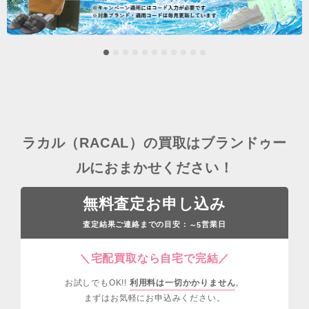
ラカル（RACAL）の買取はブランドゥー
ルにおまかせください！
無料査定お申し込み
査定結果ご連絡までの目安：
営業日
～5
＼宅配買取なら自宅で完結／
お試しでもOK!!
利用料は一切かかりません
。
まずはお気軽にお申込みください。