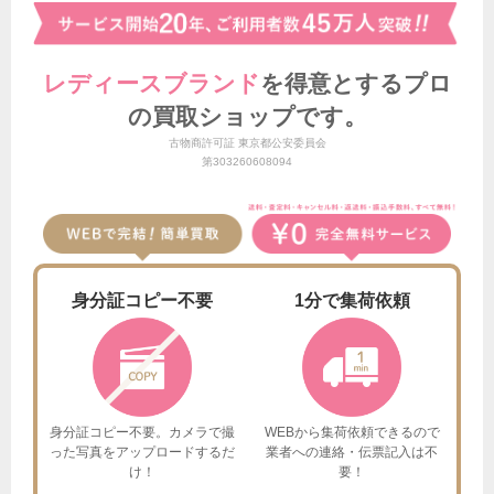
レディースブランド
を得意とする
プロ
の買取ショップです。
古物商許可証 東京都公安委員会
第303260608094
身分証
コピー不要
1分で
集荷依頼
身分証コピー不要。カメラで撮
WEBから集荷依頼できるので
った
写真をアップロードするだ
業者への連絡・伝票記入は不
け！
要！