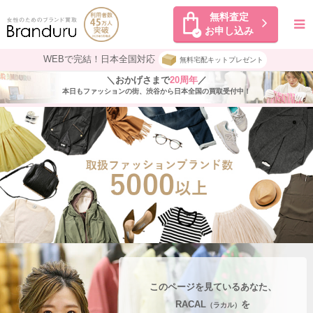
無料査定
お申し込み
WEBで完結！日本全国対応
無料宅配キットプレゼント
＼おかげさまで
20周年
／
本日もファッションの街、渋谷から日本全国の買取受付中！
このページを見ているあなた、
RACAL
を
（ラカル）