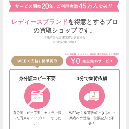
レディースブランド
を得意とする
プロ
の買取ショップです。
古物商許可証 東京都公安委員会
第303260608094
身分証
コピー不要
1分で
集荷依頼
身分証コピー不要。カメラで撮
WEBから集荷依頼できるので
った
写真をアップロードするだ
業者への連絡・伝票記入は不
け！
要！