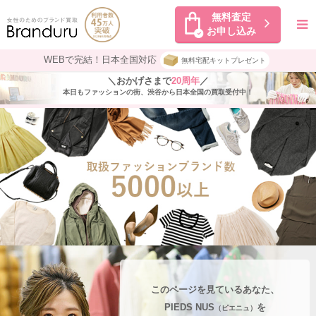
無料査定
お申し込み
WEBで完結！日本全国対応
無料宅配キットプレゼント
＼おかげさまで
20周年
／
本日もファッションの街、渋谷から日本全国の買取受付中！
このページを見ているあなた、
PIEDS NUS
を
（ピエニュ）