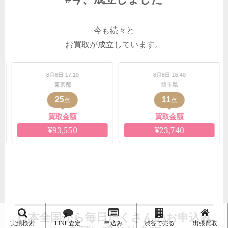
今も続々と
お買取が成立しています。
 17:10
8月8日 16:40
8月8日 16:3
京都
埼玉県
愛知県
5
11
6
点
点
点
取金額
買取金額
買取金
,550
¥23,740
¥11,00
日本全国から毎日たくさんのお申込み
実績検索
LINE査定
申込み
渋谷で売る
出張買取