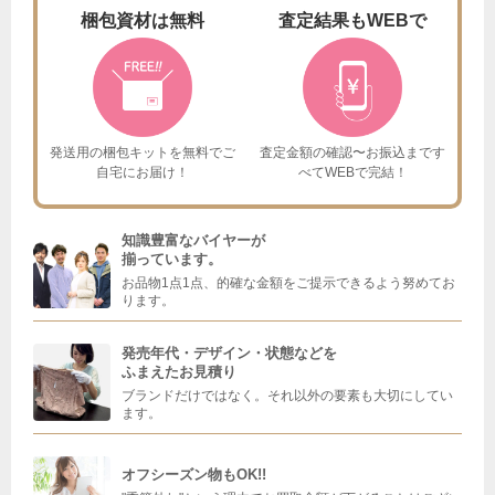
梱包資材は
無料
査定結果も
WEBで
発送用の梱包キットを
無料でご
査定金額の確認〜お振込まで
す
自宅にお届け！
べてWEBで完結！
知識豊富なバイヤーが
揃っています。
お品物1点1点、的確な金額をご提示できるよう努めてお
ります。
発売年代・デザイン・状態などを
ふまえたお見積り
ブランドだけではなく。それ以外の要素も大切にしてい
ます。
オフシーズン物もOK!!