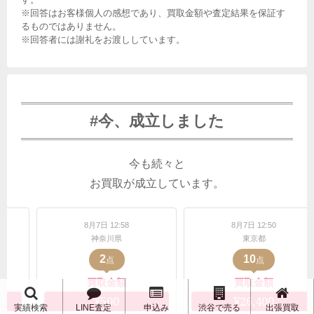
※回答はお客様個人の感想であり、買取金額や査定結果を保証す
るものではありません。
※回答者には謝礼をお渡ししています。
#今、成立しました
今も続々と
お買取が成立しています。
8月7日 12:58
8月7日 12:50
8月7
神奈川県
東京都
2
10
点
点
買取金額
買取金額
買
¥500
¥26,400
¥6
実績検索
LINE査定
申込み
渋谷で売る
出張買取