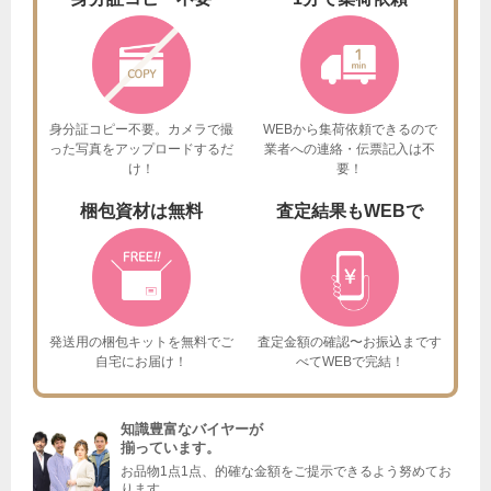
身分証コピー不要。カメラで撮
WEBから集荷依頼できるので
った
写真をアップロードするだ
業者への連絡・伝票記入は不
け！
要！
梱包資材は
無料
査定結果も
WEBで
発送用の梱包キットを
無料でご
査定金額の確認〜お振込まで
す
自宅にお届け！
べてWEBで完結！
知識豊富なバイヤーが
揃っています。
お品物1点1点、的確な金額をご提示できるよう努めてお
ります。