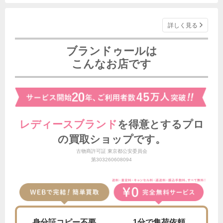
詳しく見る
ブランドゥールは
こんなお店です
レディースブランド
を得意とする
プロ
の買取ショップです。
古物商許可証 東京都公安委員会
第303260608094
身分証
コピー不要
1分で
集荷依頼