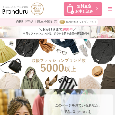
無料査定
お申し込み
WEBで完結！日本全国対応
無料宅配キットプレゼント
＼おかげさまで
20周年
／
本日もファッションの街、渋谷から日本全国の買取受付中！
このページを見ているあなた、
PALIO
を
（パリオ）