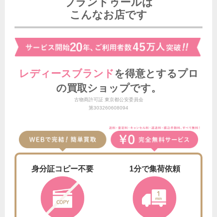
ブランドゥールは
こんなお店です
レディースブランド
を得意とする
プロ
の買取ショップです。
古物商許可証 東京都公安委員会
第303260608094
身分証
コピー不要
1分で
集荷依頼