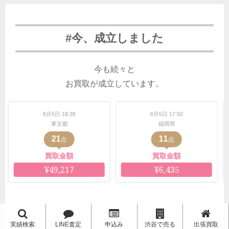
#今、成立しました
今も続々と
お買取が成立しています。
18:38
8月5日 17:50
8月5日 17:47
京都
福岡県
東京都
11
7
点
点
点
金額
買取金額
買取金額
217
¥6,435
¥1,388
実績検索
LINE査定
申込み
渋谷で売る
出張買取