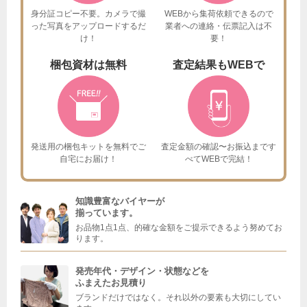
身分証コピー不要。カメラで撮
WEBから集荷依頼できるので
った
写真をアップロードするだ
業者への連絡・伝票記入は不
け！
要！
梱包資材は
無料
査定結果も
WEBで
発送用の梱包キットを
無料でご
査定金額の確認〜お振込まで
す
自宅にお届け！
べてWEBで完結！
知識豊富なバイヤーが
揃っています。
お品物1点1点、的確な金額をご提示できるよう努めてお
ります。
発売年代・デザイン・状態などを
ふまえたお見積り
ブランドだけではなく。それ以外の要素も大切にしてい