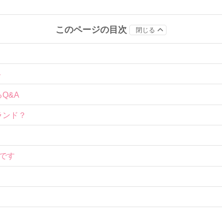
このページの目次
閉じる
ト
Q&A
ランド？
です