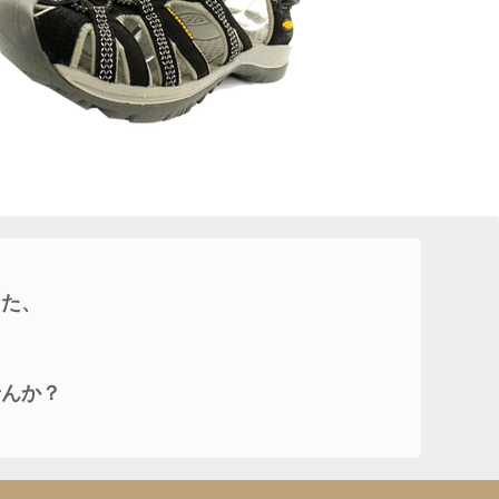
なた、
せんか？