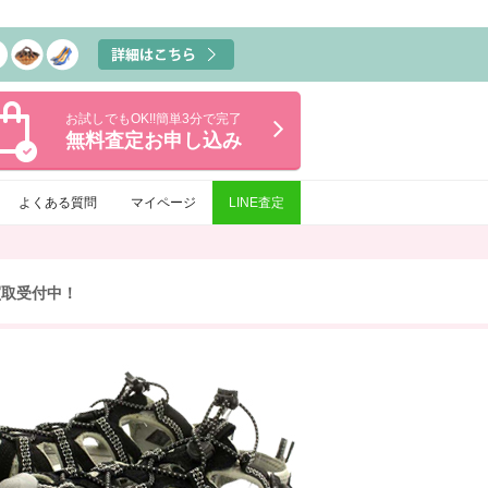
お試しでもOK!!簡単3分で完了
無料査定
お申し込み
よくある質問
マイページ
LINE査定
買取受付中！