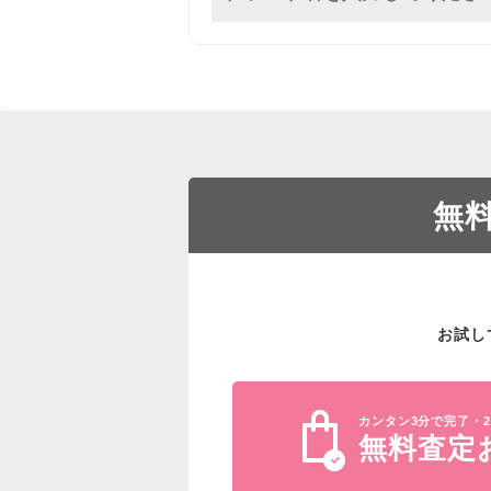
無
お試し
カンタン3分で完了・2
無料査定