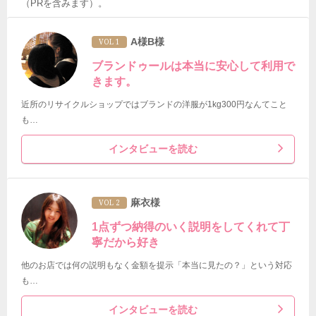
（PRを含みます）。
A様B様
VOL 1
ブランドゥールは本当に安心して利用で
きます。
近所のリサイクルショップではブランドの洋服が1kg300円なんてこと
も…
インタビューを読む
麻衣様
VOL 2
1点ずつ納得のいく説明をしてくれて丁
寧だから好き
他のお店では何の説明もなく金額を提示「本当に見たの？」という対応
も…
インタビューを読む