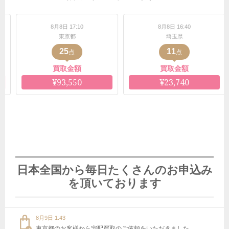
月8日 17:10
8月8日 16:40
8月8日 
東京都
埼玉県
愛知
25
11
6
点
点
買取金額
買取金額
買取
¥93,550
¥23,740
¥11,
日本全国から毎日たくさんのお申込み
を頂いております
8月9日 1:43
東京都のお客様から宅配買取のご依頼をいただきました。