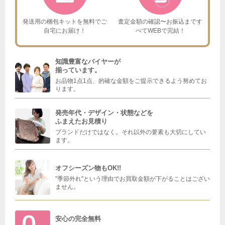
発送用の梱包キットを
無料でご
査定金額の確認〜お振込まで
す
自宅にお届け！
べてWEBで完結！
知識豊富なバイヤーが
揃っています。
お品物1点1点、的確な金額をご提示できるよう努めてお
ります。
発売年代・デザイン・状態などを
ふまえたお見積り
ブランドだけではなく。それ以外の要素も大切にしてい
ます。
オフシーズン物もOK!!
"季節外れ"という理由でお買取金額が下がることはござい
ません。
安心の完全無料