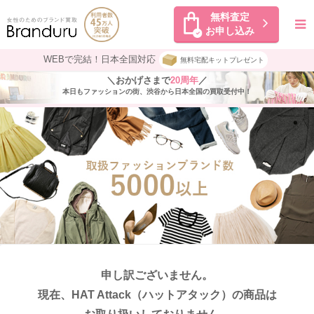
無料査定
お申し込み
WEBで完結！日本全国対応
無料宅配キットプレゼント
＼おかげさまで
20周年
／
本日もファッションの街、渋谷から日本全国の買取受付中！
申し訳ございません。
現在、HAT Attack
（ハットアタック）の商品は