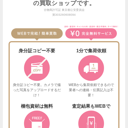
の買取ショップです。
古物商許可証 東京都公安委員会
第303260608094
身分証
コピー不要
1分で
集荷依頼
身分証コピー不要。カメラで撮
WEBから集荷依頼できるので
った
写真をアップロードするだ
業者への連絡・伝票記入は不
け！
要！
梱包資材は
無料
査定結果も
WEBで