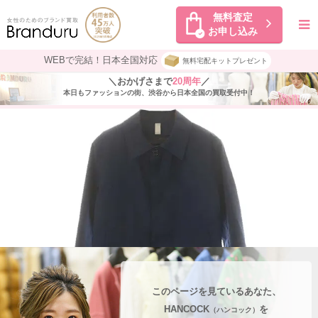
無料査定
お申し込み
WEBで完結！日本全国対応
無料宅配キットプレゼント
＼おかげさまで
20周年
／
本日もファッションの街、渋谷から日本全国の買取受付中！
このページを見ているあなた、
HANCOCK
を
（ハンコック）