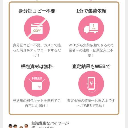
身分証
コピー不要
1分で
集荷依頼
身分証コピー不要。カメラで撮
WEBから集荷依頼できるので
った
写真をアップロードするだ
業者への連絡・伝票記入は不
け！
要！
梱包資材は
無料
査定結果も
WEBで
発送用の梱包キットを
無料でご
査定金額の確認〜お振込まで
す
自宅にお届け！
べてWEBで完結！
知識豊富なバイヤーが