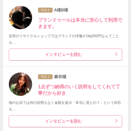
A様B様
VOL 1
ブランドゥールは本当に安心して利用で
きます。
近所のリサイクルショップではブランドの洋服が1kg300円なんてこと
も…
インタビューを読む
麻衣様
VOL 2
1点ずつ納得のいく説明をしてくれて丁
寧だから好き
他のお店では何の説明もなく金額を提示「本当に見たの？」という対応
も…
インタビューを読む