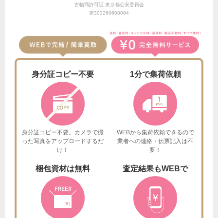
古物商許可証 東京都公安委員会
第303260608094
身分証
コピー不要
1分で
集荷依頼
身分証コピー不要。カメラで撮
WEBから集荷依頼できるので
った
写真をアップロードするだ
業者への連絡・伝票記入は不
け！
要！
梱包資材は
無料
査定結果も
WEBで