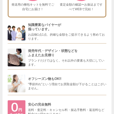
発送用の梱包キットを
無料でご
査定金額の確認〜お振込まで
す
自宅にお届け！
べてWEBで完結！
知識豊富なバイヤーが
揃っています。
お品物1点1点、的確な金額をご提示できるよう努めてお
ります。
発売年代・デザイン・状態などを
ふまえたお見積り
ブランドだけではなく。それ以外の要素も大切にしてい
ます。
オフシーズン物もOK!!
"季節外れ"という理由でお買取金額が下がることはござい
ません。
安心の完全無料
送料・査定料・キャンセル料・振込手数料・返送料など
料金は一切かかりません。