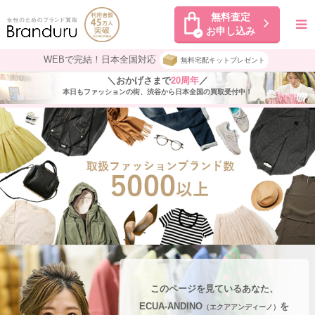
無料査定
お申し込み
WEBで完結！日本全国対応
無料宅配キットプレゼント
＼おかげさまで
20周年
／
本日もファッションの街、渋谷から日本全国の買取受付中！
このページを見ているあなた、
ECUA-ANDINO
を
（エクアアンディーノ）