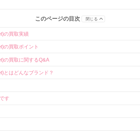
このページの目次
閉じる
set)の買取実績
set)の買取ポイント
set)の買取に関するQ&A
sset)とはどんなブランド？
です