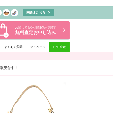
お試しでもOK!!簡単3分で完了
無料査定
お申し込み
よくある質問
マイページ
LINE査定
買取受付中！