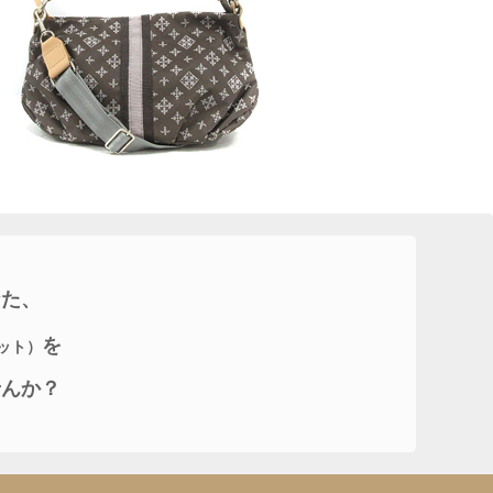
なた、
を
ット）
せんか？