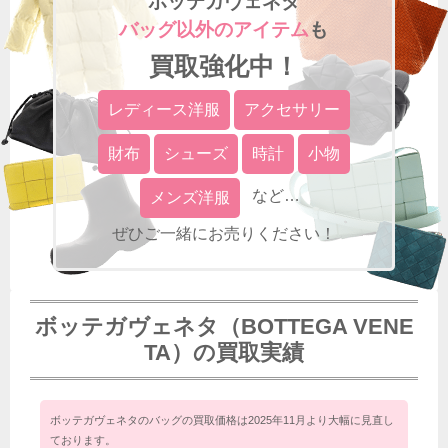
ボッテガヴェネタ
バッグ以外のアイテム
も
買取強化中！
レディース洋服
アクセサリー
財布
シューズ
時計
小物
メンズ洋服
ぜひご一緒にお売りください！
ボッテガヴェネタ（BOTTEGA VENE
TA）の買取実績
ボッテガヴェネタのバッグの買取価格は2025年11月より大幅に見直し
ております。