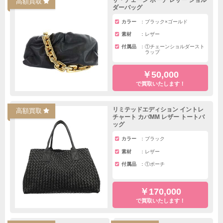
ザ・チェーン ポーチ レザー ショル
高額買取
ダーバッグ
カラー
ブラック×ゴールド
素材
レザー
付属品
①チェーンショルダースト
ラップ
￥50,000
で買取いたします！
リミテッドエディション イントレ
高額買取
チャート カバMM レザー トートバ
ッグ
カラー
ブラック
素材
レザー
付属品
①ポーチ
￥170,000
で買取いたします！