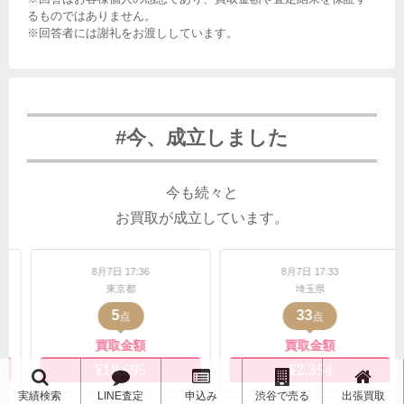
るものではありません。
※回答者には謝礼をお渡ししています。
#今、成立しました
今も続々と
お買取が成立しています。
7日 17:36
8月7日 17:33
8月7日 1
東京都
埼玉県
東京
5
33
9
点
点
点
買取金額
買取金額
買取
18,695
¥2,354
¥20,
実績検索
LINE査定
申込み
渋谷で売る
出張買取