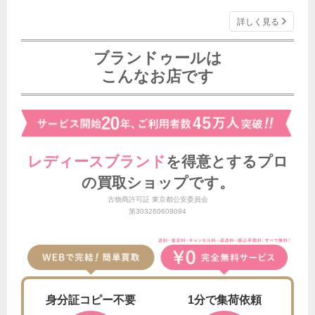
詳しく見る
ブランドゥールは
こんなお店です
レディースブランド
を得意とする
プロ
の買取ショップです。
古物商許可証 東京都公安委員会
第303260608094
身分証
コピー不要
1分で
集荷依頼