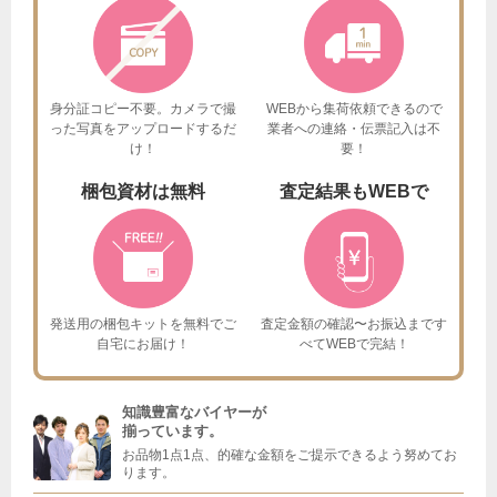
身分証コピー不要。カメラで撮
WEBから集荷依頼できるので
った
写真をアップロードするだ
業者への連絡・伝票記入は不
け！
要！
梱包資材は
無料
査定結果も
WEBで
発送用の梱包キットを
無料でご
査定金額の確認〜お振込まで
す
自宅にお届け！
べてWEBで完結！
知識豊富なバイヤーが
揃っています。
お品物1点1点、的確な金額をご提示できるよう努めてお
ります。