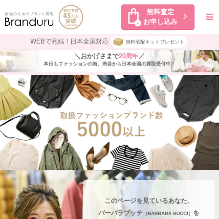
無料査定
お申し込み
WEBで完結！日本全国対応
無料宅配キットプレゼント
＼おかげさまで
20周年
／
本日もファッションの街、渋谷から日本全国の買取受付中！
このページを見ているあなた、
バーバラブッチ
を
（BARBARA BUCCI）