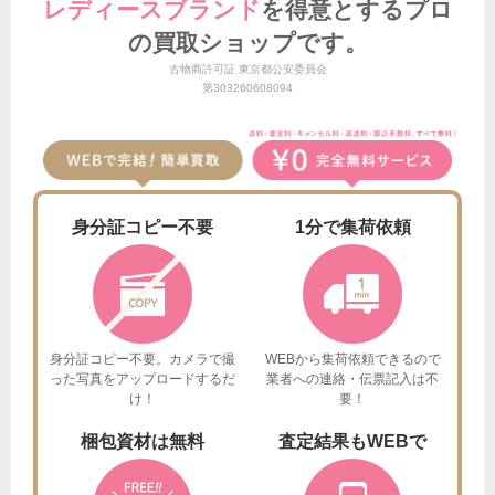
レディースブランド
を得意とする
プロ
の買取ショップです。
古物商許可証 東京都公安委員会
第303260608094
身分証
コピー不要
1分で
集荷依頼
身分証コピー不要。カメラで撮
WEBから集荷依頼できるので
った
写真をアップロードするだ
業者への連絡・伝票記入は不
け！
要！
梱包資材は
無料
査定結果も
WEBで