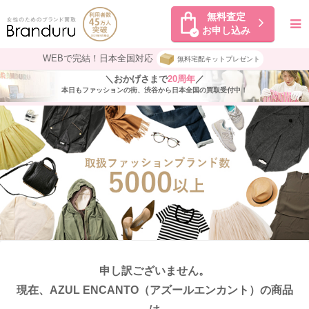
無料査定
お申し込み
WEBで完結！日本全国対応
無料宅配キットプレゼント
＼おかげさまで
20周年
／
本日もファッションの街、渋谷から日本全国の買取受付中！
申し訳ございません。
現在、AZUL ENCANTO
（アズールエンカント）の商品