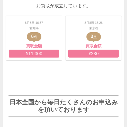
お買取が成立しています。
日 16:37
8月8日 16:26
8月8日 16
愛知県
東京都
兵庫
6
3
7
点
点
点
取金額
買取金額
買取金
1,000
¥330
¥1,2
日本全国から毎日たくさんのお申込み
を頂いております