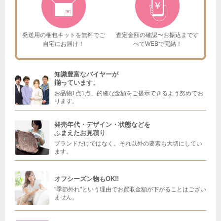
発送用の梱包キットを
無料でご
査定金額の確認〜お振込まで
す
自宅にお届け！
べてWEBで完結！
知識豊富なバイヤーが
揃っています。
お品物1点1点、的確な金額をご提示できるよう努めてお
ります。
発売年代・デザイン・状態などを
ふまえたお見積り
ブランドだけではなく。それ以外の要素も大切にしてい
ます。
オフシーズン物もOK!!
"季節外れ"という理由でお買取金額が下がることはござい
ません。