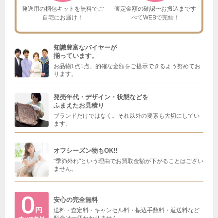
発送用の梱包キットを
無料でご
査定金額の確認〜お振込まで
す
自宅にお届け！
べてWEBで完結！
知識豊富なバイヤーが
揃っています。
お品物1点1点、的確な金額をご提示できるよう努めてお
ります。
発売年代・デザイン・状態などを
ふまえたお見積り
ブランドだけではなく。それ以外の要素も大切にしてい
ます。
オフシーズン物もOK!!
"季節外れ"という理由でお買取金額が下がることはござい
ません。
安心の完全無料
送料・査定料・キャンセル料・振込手数料・返送料など
料金は一切かかりません。