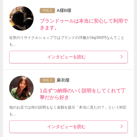
A様B様
VOL 1
ブランドゥールは本当に安心して利用で
きます。
近所のリサイクルショップではブランドの洋服が1kg300円なんてこと
も…
インタビューを読む
麻衣様
VOL 2
1点ずつ納得のいく説明をしてくれて丁
寧だから好き
他のお店では何の説明もなく金額を提示「本当に見たの？」という対応
も…
インタビューを読む