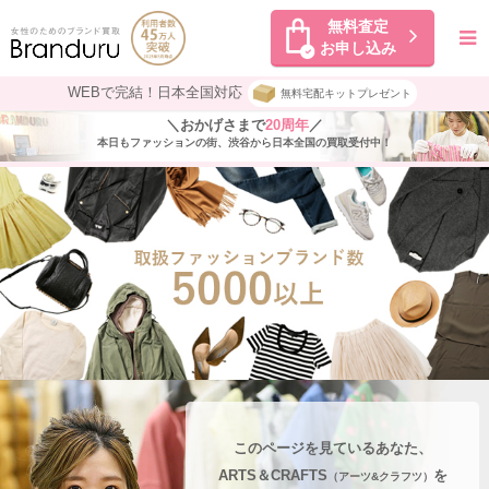
無料査定
お申し込み
WEBで完結！日本全国対応
無料宅配キットプレゼント
＼おかげさまで
20周年
／
本日もファッションの街、渋谷から日本全国の買取受付中！
このページを見ているあなた、
ARTS＆CRAFTS
を
（アーツ&クラフツ）