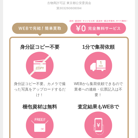
古物商許可証 東京都公安委員会
第303260608094
身分証
コピー不要
1分で
集荷依頼
身分証コピー不要。カメラで撮
WEBから集荷依頼できるので
った
写真をアップロードするだ
業者への連絡・伝票記入は不
け！
要！
梱包資材は
無料
査定結果も
WEBで