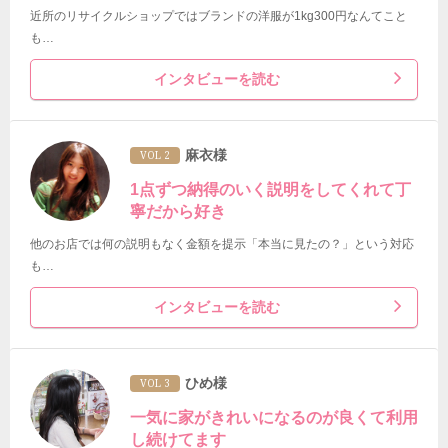
近所のリサイクルショップではブランドの洋服が1kg300円なんてこと
も…
インタビューを読む
麻衣様
VOL 2
1点ずつ納得のいく説明をしてくれて丁
寧だから好き
他のお店では何の説明もなく金額を提示「本当に見たの？」という対応
も…
インタビューを読む
ひめ様
VOL 3
一気に家がきれいになるのが良くて利用
し続けてます