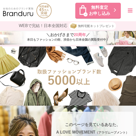
無料査定
お申し込み
WEBで完結！日本全国対応
無料宅配キットプレゼント
＼おかげさまで
20周年
／
本日もファッションの街、渋谷から日本全国の買取受付中！
このページを見ているあなた、
A LOVE MOVEMENT
（アラヴムーブメント）