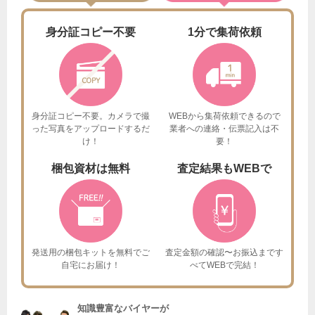
身分証
コピー不要
1分で
集荷依頼
身分証コピー不要。カメラで撮
WEBから集荷依頼できるので
った
写真をアップロードするだ
業者への連絡・伝票記入は不
け！
要！
梱包資材は
無料
査定結果も
WEBで
発送用の梱包キットを
無料でご
査定金額の確認〜お振込まで
す
自宅にお届け！
べてWEBで完結！
知識豊富なバイヤーが