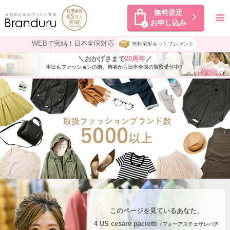
無料査定
お申し込み
WEBで完結！日本全国対応
無料宅配キットプレゼント
＼おかげさまで
20周年
／
本日もファッションの街、渋谷から日本全国の買取受付中！
このページを見ているあなた、
4 US cesare paciotti
（フォーアスチェザレパチ