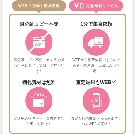
身分証
コピー不要
1分で
集荷依頼
身分証コピー不要。カメラで撮
WEBから集荷依頼できるので
った
写真をアップロードするだ
業者への連絡・伝票記入は不
け！
要！
梱包資材は
無料
査定結果も
WEBで
発送用の梱包キットを
無料でご
査定金額の確認〜お振込まで
す
自宅にお届け！
べてWEBで完結！