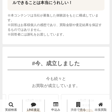
ルできることは本当にうれしい！
※本コンテンツは当社が募集した体験談をもとに構成していま
す。
※回答はお客様個人の感想であり、買取金額や査定結果を保証す
るものではありません。
※回答者には謝礼をお渡ししています。
#今、成立しました
今も続々と
お買取が成立しています。
8日 10:36
8月8日 10:34
8月8日 10
福島県
東京都
北海
実績検索
LINE査定
申込み
渋谷で売る
出張買取