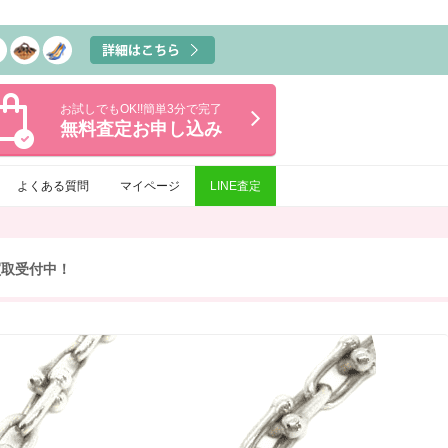
お試しでもOK!!簡単3分で完了
無料査定
お申し込み
よくある質問
マイページ
LINE査定
買取受付中！