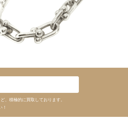
！
など、積極的に買取しております。
い！