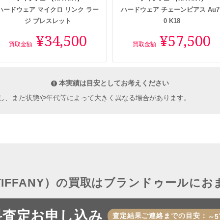
ハードウェア マイクロ リンク ラー
ハードウェア チェーンピアス Au7
ジ ブレスレット
0 K18
¥34,500
¥57,500
買取金額
買取金額
本実績は目安としてお考えください
し、また状態や年代等によって大きく異なる場合があります。
IFFANY）の買取はブランドゥールに
料査定お申し込み
査定結果ご連絡までの目安：
～5