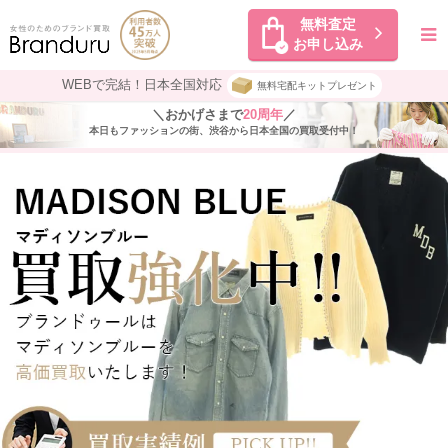
無料査定
お申し込み
WEBで完結！日本全国対応
無料宅配キットプレゼント
＼おかげさまで
20周年
／
本日もファッションの街、渋谷から日本全国の買取受付中！