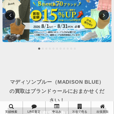
マディソンブルー（MADISON BLUE）
の買取はブランドゥールにおまかせくだ
さい！
実績検索
LINE査定
申込み
渋谷で売る
出張買取
無料査定お申し込み