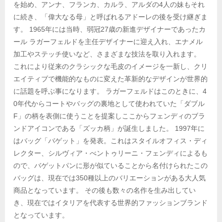
を始め、アンナ、フランカ、カルラ、アルダの4人の妹もそれ
に続き、「偉大なる母」と呼ばれるアドーレの後を受け継ぎま
す。 1965年には当時、弱冠27歳の新進デザイナーであったカ
ール ラガーフェルドを主任デザイナーに迎え入れ、エナメル
加工やステッチ使いなど、さまざまな技法を取り入れます。
これにより従来のクラシックな毛皮のイメージを一新し、クリ
エイティブで機能的なものに変えた革新的なデザインが世界的
に話題を呼ぶ事になります。 ラガーフェルドはこのときに、4
0年代からコートやバッグの裏地として使われていた「ダブル
F」の柄を表側に使うことを提案しここからフェンディのブラ
ンドアイコンである「ズッカ柄」が誕生しました。 1997年に
はバッグ「バゲット」を発表。これはスタイルオフィス・ディ
レクター、シルヴィア・べントゥリーニ・フェンディによるも
ので、バゲットパンに形が似ていることから名付けられたこの
バッグは、現在では350種以上のバリエーションがある大人気
商品となっています。 その後も数々の名作を生み出してい
き、現在ではイタリアを代表する世界的ファッションブランド
となっています。