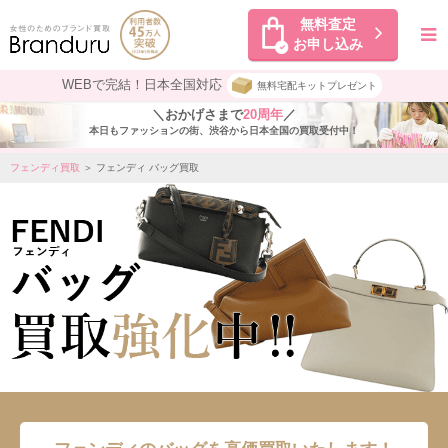
無料査定
お申し込み
WEBで完結！日本全国対応
無料宅配キットプレゼント
＼おかげさまで
20周年
／
本日もファッションの街、渋谷から日本全国の買取受付中！
フェンディ買取
＞ フェンディ バッグ買取