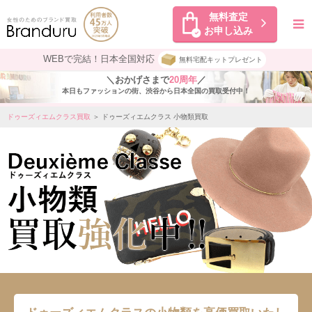
無料査定
お申し込み
WEBで完結！日本全国対応
無料宅配キットプレゼント
＼おかげさまで
20周年
／
本日もファッションの街、渋谷から日本全国の買取受付中！
ドゥーズィエムクラス買取
＞ ドゥーズィエムクラス 小物類買取