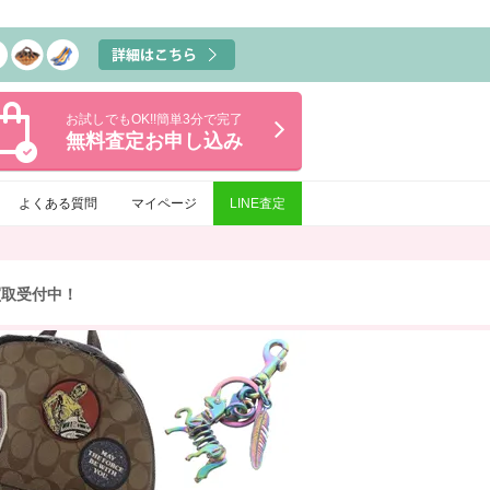
お試しでもOK!!簡単3分で完了
無料査定
お申し込み
よくある質問
マイページ
LINE査定
買取受付中！