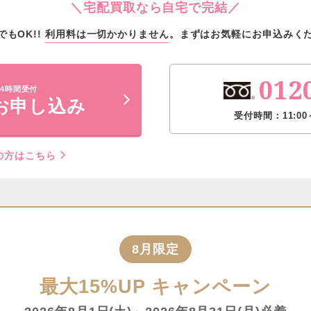
＼宅配買取なら自宅で完結／
でもOK!!
利用料は一切かかりません
。
まずはお気軽にお申込みく
012
4時間受付
お申し込み
受付時間：11:00
の方はこちら
8月限定
最大15%UP
キャンペーン