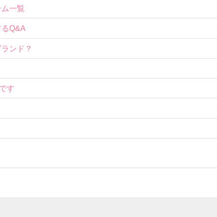
テム一覧
するQ&A
ブランド？
です