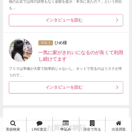
他のお店では何の説明もなく金額を提示「本当に見たの？」という対応
も…
インタビューを読む
ひめ様
VOL 3
一気に家がきれいになるのが良くて利用
し続けてます
フリマは準備が大変で効率的じゃないし、ネットで売るのはリスクが伴
うので…
インタビューを読む
お買取体験記
実績検索
LINE査定
申込み
渋谷で売る
出張買取