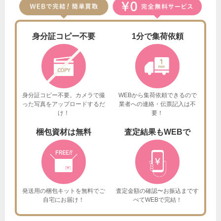
身分証
コピー不要
1分で
集荷依頼
身分証コピー不要。カメラで撮
WEBから集荷依頼できるので
った
写真をアップロードするだ
業者への連絡・伝票記入は不
け！
要！
梱包資材は
無料
査定結果も
WEBで
発送用の梱包キットを
無料でご
査定金額の確認〜お振込まで
す
自宅にお届け！
べてWEBで完結！