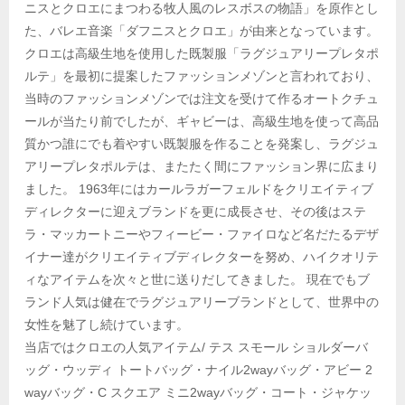
ニスとクロエにまつわる牧人風のレスボスの物語」を原作とし
た、バレエ音楽「ダフニスとクロエ」が由来となっています。
クロエは高級生地を使用した既製服「ラグジュアリープレタポ
ルテ」を最初に提案したファッションメゾンと言われており、
当時のファッションメゾンでは注文を受けて作るオートクチュ
ールが当たり前でしたが、ギャビーは、高級生地を使って高品
質かつ誰にでも着やすい既製服を作ることを発案し、ラグジュ
アリープレタポルテは、またたく間にファッション界に広まり
ました。 1963年にはカールラガーフェルドをクリエイティブ
ディレクターに迎えブランドを更に成長させ、その後はステ
ラ・マッカートニーやフィービー・ファイロなど名だたるデザ
イナー達がクリエイティブディレクターを努め、ハイクオリテ
ィなアイテムを次々と世に送りだしてきました。 現在でもブ
ランド人気は健在でラグジュアリーブランドとして、世界中の
女性を魅了し続けています。
当店ではクロエの人気アイテム/ テス スモール ショルダーバ
ッグ・ウッディ トートバッグ・ナイル2wayバッグ・アビー 2
wayバッグ・C スクエア ミニ2wayバッグ・コート・ジャケッ