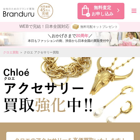
無料査定
お申し込み
WEBで完結！日本全国対応
無料宅配キットプレゼント
＼おかげさまで
20周年
／
本日もファッションの街、渋谷から日本全国の買取受付中！
クロエ買取
＞ クロエ アクセサリー買取