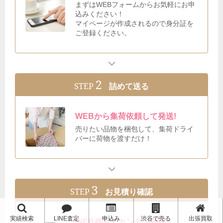
まずはWEBフォームからお気軽にお申
込みください！
マイページが作成されるので身分証を
ご登録ください。
2
STEP
詰めて送る
WEBから集荷依頼して発送!
売りたい品物を梱包して、集荷ドライ
バーに荷物を渡すだけ！
3
STEP
お見積り確認
実績検索
LINE査定
申込み
渋谷で売る
出張買取
WEB画面でカンタン確認！