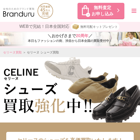
無料査定
お申し込み
WEBで完結！日本全国対応
無料宅配キットプレゼント
＼おかげさまで
20周年
／
本日もファッションの街、渋谷から日本全国の買取受付中！
セリーヌ買取
＞ セリーヌ シューズ買取