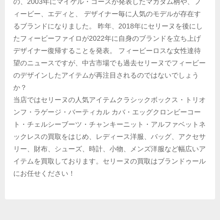
の、2003年にマイケル・コースが発表したマカダム柄や、フ
ィービー、エディと、 デザイナー毎に人気のモデルが存在す
るブランドになりました。 昨年、2018年にセリーヌを後にし
たフィービーファイロが2022年に自身のブランドを立ち上げ
デザイナー復帰することを発表。 フィービーロスな女性達待
望のニュースですが、中古市場でも過去セリーヌでフィービー
のデザインしたアイテムが再注目されるのではないでしょう
か？
当店ではセリーヌの人気アイテムクラシックボックス・トリオ
ンフ・ラゲージ・バーティカル カバ・エッグクロンビーコー
ト・チェルシーブーツ・チャンキーニット・アルファベットネ
ックレスの買取をはじめ、レディース洋服、バッグ、アクセサ
リー、財布、シューズ、時計、小物、メンズ洋服など幅広いア
イテムを買取しております。セリーヌの買取はブランドゥール
にお任せください！