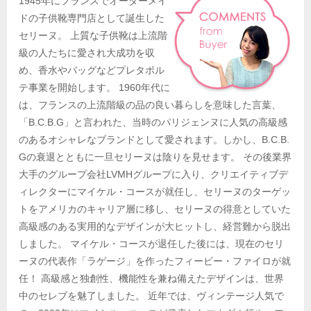
1945年にフランスでオーダーメイ
ドの子供靴専門店として誕生した
セリーヌ。 上質な子供靴は上流階
級の人たちに愛され大成功を収
め、香水やバッグなどプレタポル
テ事業を開始します。 1960年代に
は、フランスの上流階級の品の良い暮らしを意味した言葉、
「B.C.B.G」と言われた、当時のパリジェンヌに人気の高級感
のあるオシャレなブランドとして愛されます。しかし、B.C.B.
Gの衰退とともに一旦セリーヌは陰りを見せます。 その後業界
大手のグループ会社LVMHグループに入り、クリエイティブデ
ィレクターにマイケル・コースが就任し、セリーヌのターゲッ
トをアメリカのキャリア層に移し、セリーヌの得意としていた
高級感のある実用的なデザインが大ヒットし、経営難から脱出
しました。 マイケル・コースが退任した後には、現在のセリ
ーヌの代表作「ラゲージ」を作ったフィービー・ファイロが就
任！ 高級感と独創性、機能性を兼ね備えたデザインは、世界
中のセレブを魅了しました。 近年では、ヴィンテージ人気で