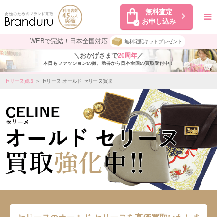
無料査定
お申し込み
WEBで完結！日本全国対応
無料宅配キットプレゼント
＼おかげさまで
20周年
／
本日もファッションの街、渋谷から日本全国の買取受付中！
セリーヌ買取
＞ セリーヌ オールド セリーヌ買取