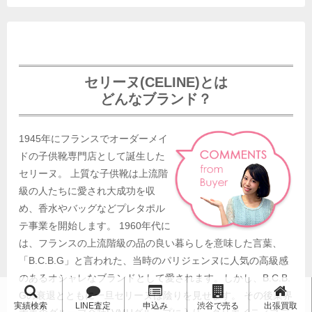
セリーヌ(CELINE)とは
どんなブランド？
1945年にフランスでオーダーメイ
ドの子供靴専門店として誕生した
セリーヌ。 上質な子供靴は上流階
級の人たちに愛され大成功を収
め、香水やバッグなどプレタポル
テ事業を開始します。 1960年代に
は、フランスの上流階級の品の良い暮らしを意味した言葉、
「B.C.B.G」と言われた、当時のパリジェンヌに人気の高級感
のあるオシャレなブランドとして愛されます。しかし、B.C.B.
Gの衰退とともに一旦セリーヌは陰りを見せます。 その後業界
実績検索
LINE査定
申込み
渋谷で売る
出張買取