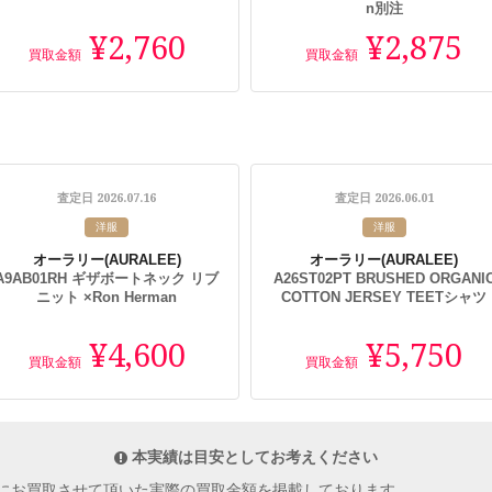
n別注
¥2,760
¥2,875
買取金額
買取金額
2026.07.16
2026.06.01
査定日
査定日
洋服
洋服
オーラリー
(AURALEE)
オーラリー
(AURALEE)
A9AB01RH ギザボートネック リブ
A26ST02PT BRUSHED ORGANI
ニット ×Ron Herman
COTTON JERSEY TEETシャツ
¥4,600
¥5,750
買取金額
買取金額
本実績は目安としてお考えください
にお買取させて頂いた実際の買取金額を掲載しております。