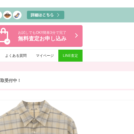
お試しでもOK!!簡単3分で完了
無料査定
お申し込み
よくある質問
マイページ
LINE査定
買取受付中！