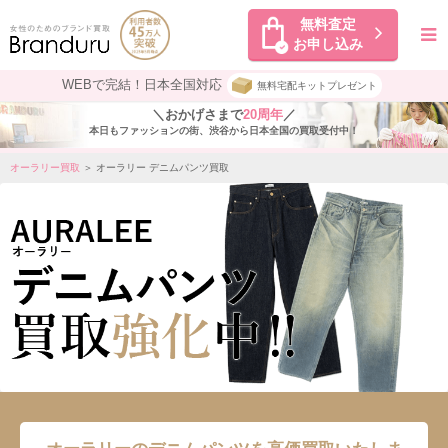
無料査定
お申し込み
WEBで完結！日本全国対応
無料宅配キットプレゼント
＼おかげさまで
20周年
／
本日もファッションの街、渋谷から日本全国の買取受付中！
オーラリー買取
＞ オーラリー デニムパンツ買取