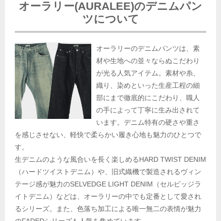
オーラリー(AURALEE)のデニムパン
ツについて
オーラリーのデニムパンツは、素
材や生地への並々ならぬこだわり
が光る人気アイテム。素材や糸、
織り、染めといった生産工程の細
部にまで徹底的にこだわり、職人
の手によって丁寧に生み出されて
います。デニム特有の硬さや重さ
を感じさせない、軽快で柔らかい履き心地も魅力のひとつで
す。
生デニムのような風合いを長く楽しめるHARD TWIST DENIM
（ハードツイストデニム）や、旧式織機で製造されるヴィン
テージ感が魅力のSELVEDGE LIGHT DENIM（セルビッジラ
イトデニム）などは、オーラリーの中でも定番として愛され
るシリーズ。また、色落ち加工による唯一無二の表情が魅力