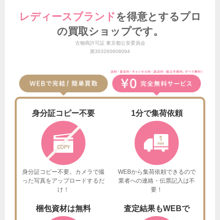
レディースブランド
を得意とする
プロ
の買取ショップです。
古物商許可証 東京都公安委員会
第303260608094
身分証
コピー不要
1分で
集荷依頼
身分証コピー不要。カメラで撮
WEBから集荷依頼できるので
った
写真をアップロードするだ
業者への連絡・伝票記入は不
け！
要！
梱包資材は
無料
査定結果も
WEBで