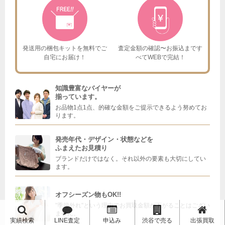
発送用の梱包キットを
無料でご
査定金額の確認〜お振込まで
す
自宅にお届け！
べてWEBで完結！
知識豊富なバイヤーが
揃っています。
お品物1点1点、的確な金額をご提示できるよう努めてお
ります。
発売年代・デザイン・状態などを
ふまえたお見積り
ブランドだけではなく。それ以外の要素も大切にしてい
ます。
オフシーズン物もOK!!
"季節外れ"という理由でお買取金額が下がることはござい
ません。
実績検索
LINE査定
申込み
渋谷で売る
出張買取