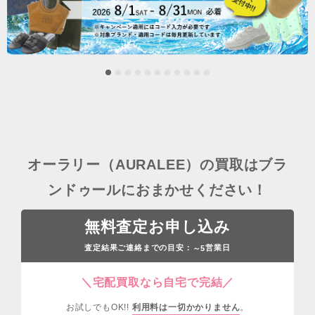
オーラリー（AURALEE）の買取はブラ
ンドゥールにおまかせください！
無料査定お申し込み
査定結果ご連絡までの目安：
営業日
～5
＼宅配買取なら自宅で完結／
お試しでもOK!!
利用料は一切かかりません
。