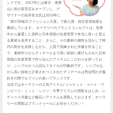
ンドです。 2017年には東京・南青
山に初の直営店をオープンし、デ
ザイナーの岩井良太氏は2019年に
「第37回毎日ファッション大賞」で新人賞・資生堂奨励賞を
獲得しています。 オーラリーのブランドコンセプトは、世界
中から厳選した原料と日本屈指の生産背景で本当に良いと思え
る素材を追求すること。さらに、その素材の個性を活かして時
代の気分を反映しながら、上質で洗練された洋服を作ること
で、素材作りからディテールまで高い技術に裏打ちされた日本
屈指の生産背景で作り込んだアイテムにこだわりを持ってお
り、シンプルかつ上品なスタイルが印象的です。 シンプルな
がら高い技術と計算されつくされたディテールは男女問わず服
好きの間でもファンの多いブランドです。
当店ではオーラリーの人気アイテム/ ジャケット・コート・ワ
ンピース・ニット・シャツ・今季アイテムの買取をはじめ、レ
ディース洋服など幅広いアイテムを買取しております。オーラ
リーの買取はブランドゥールにお任せください！