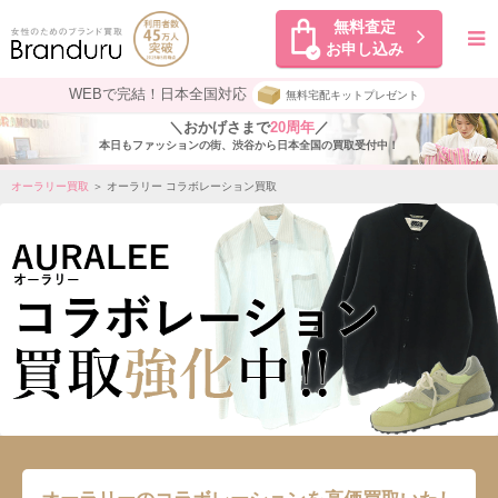
無料査定
お申し込み
WEBで完結！日本全国対応
無料宅配キットプレゼント
＼おかげさまで
20周年
／
本日もファッションの街、渋谷から日本全国の買取受付中！
オーラリー買取
＞ オーラリー コラボレーション買取